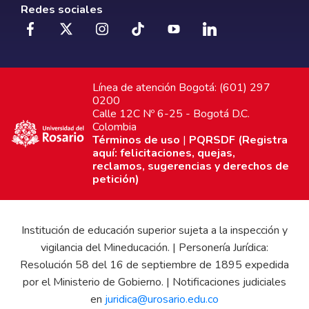
Redes sociales
Línea de atención Bogotá: (601) 297
0200
Calle 12C Nº 6-25 - Bogotá D.C.
Colombia
Términos de uso
|
PQRSDF (Registra
aquí: felicitaciones, quejas,
reclamos, sugerencias y derechos de
petición)
Institución de educación superior sujeta a la inspección y
vigilancia del Mineducación. | Personería Jurídica:
Resolución 58 del 16 de septiembre de 1895 expedida
por el Ministerio de Gobierno. | Notificaciones judiciales
en
juridica@urosario.edu.co