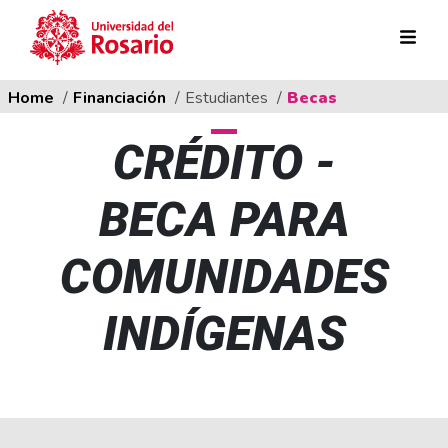
Ruta de navegación
Pasar al contenido principal
Home
Financiación
Estudiantes
Becas
CRÉDITO -
BECA PARA
COMUNIDADES
INDÍGENAS