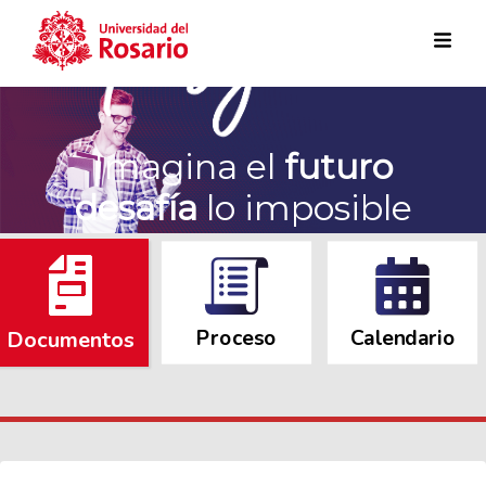
Pasar al contenido principal
Imagina el
futuro
desafía
lo imposible
Proceso
Calendario
Documentos