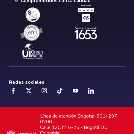
Comprometidos con la calidad
Redes sociales
Línea de atención Bogotá: (601) 297
0200
Calle 12C Nº 6-25 - Bogotá D.C.
Colombia