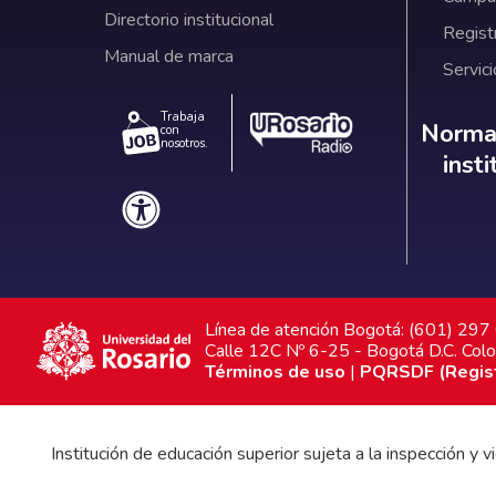
Directorio institucional
Regist
Manual de marca
Servici
Trabaja
Norm
Normat
con
nosotros.
inst
Línea de atención Bogotá: (601) 29
Calle 12C Nº 6-25 - Bogotá D.C. Col
Términos de uso
|
PQRSDF (Registr
Institución de educación superior sujeta a la inspección y