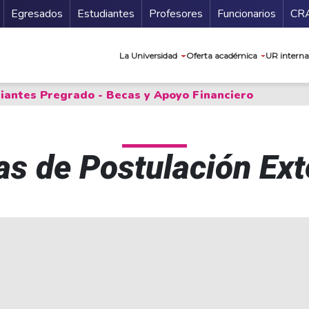
Secundario
Gu
Egresados
Estudiantes
Profesores
Funcionarios
CR
Navegación prin
La Universidad
Oferta académica
UR interna
iantes Pregrado - Becas y Apoyo Financiero
as de Postulación Ext