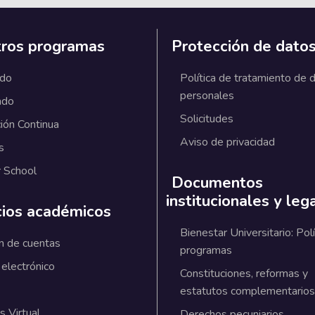
ros programas
Protección de dato
ado
Política de tratamiento de 
personales
ado
Solicitudes
ión Continua
Aviso de privacidad
s
 School
Documentos
institucionales y leg
cios académicos
Bienestar Universitario: Polí
n de cuentas
programas
 electrónico
Constituciones, reformas y
estatutos complementarios
 Virtual
Derechos pecuniarios