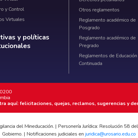
ro y Control
Otros reglamentos
os Virtuales
Reglamento académico de
Posgrado
ativas y políticas institucionales
ivas y políticas
Reglamento académico de
itucionales
Pregrado
Reglamentos de Educación
Continuada
7 0200
ombia
a aquí: felicitaciones, quejas, reclamos, sugerencias y de
 vigilancia del Mineducación. | Personería Jurídica: Resolución 58
Gobierno. | Notificaciones judiciales en
juridica@urosario.edu.co