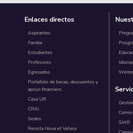
Enlaces directos
Nuest
Aspirantes
Pregr
Familia
Posgr
Estudiantes
Educac
Profesores
Idioma
Egresados
Winter
Portafolio de becas, descuentos y
Servi
apoyo financiero
Casa UR
Gestió
CRAI
Correo
Sedes
SIAR
Revista Nova et Vetera
Campus