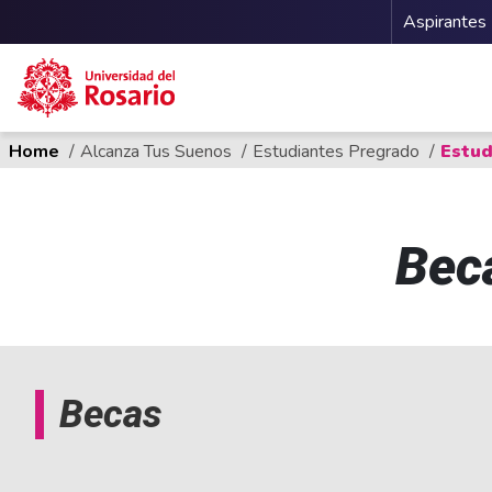
Menu 
Aspirantes
Ruta de navegación
Pasar al contenido principal
Home
Alcanza Tus Suenos
Estudiantes Pregrado
Estud
Bec
Becas