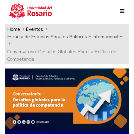
Ruta de navegación
Pasar al contenido principal
Home
Eventos
Escuela de Estudios Sociales Politicos E Internacionales
Conversatorio: Desafíos Globales Para La Política de
Competencia