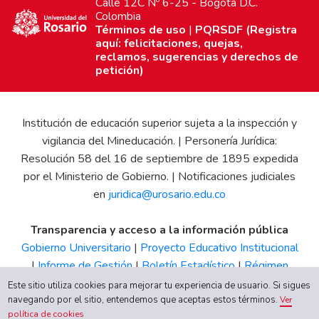
Calle 12C Nº 6-25 - Bogotá D.C.
Colombia
Términos de uso
|
PQRSDF (Registra
aquí: felicitaciones, quejas,
reclamos, sugerencias y derechos de
petición)
Institución de educación superior sujeta a la inspección y
vigilancia del Mineducación. | Personería Jurídica:
Resolución 58 del 16 de septiembre de 1895 expedida
por el Ministerio de Gobierno. | Notificaciones judiciales
en
juridica@urosario.edu.co
Transparencia y acceso a la información pública
Gobierno Universitario
|
Proyecto Educativo Institucional
|
Informe de Gestión
|
Boletín Estadístico
|
Régimen
Tributario
|
Estados Financieros
|
Código de Ética
|
Canal
Este sitio utiliza cookies para mejorar tu experiencia de usuario. Si sigues
navegando por el sitio, entendemos que aceptas estos términos.
de Integridad UR
Ver
política de cookies