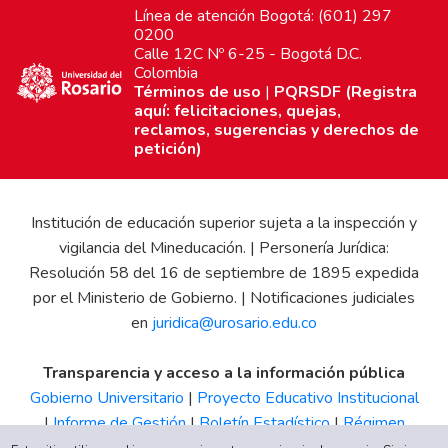
Línea de atención Bogotá: (601) 297
0200
Calle 12C Nº 6-25 - Bogotá D.C.
Colombia
Términos de uso
|
PQRSDF (Registra
aquí: felicitaciones, quejas,
reclamos, sugerencias y derechos de
petición)
Institución de educación superior sujeta a la inspección y
vigilancia del Mineducación. | Personería Jurídica:
Resolución 58 del 16 de septiembre de 1895 expedida
por el Ministerio de Gobierno. | Notificaciones judiciales
en
juridica@urosario.edu.co
Transparencia y acceso a la información pública
Gobierno Universitario
|
Proyecto Educativo Institucional
|
Informe de Gestión
|
Boletín Estadístico
|
Régimen