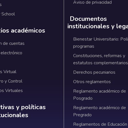
Aviso de privacidad
s
 School
Documentos
institucionales y leg
cios académicos
Bienestar Universitario: Polí
n de cuentas
programas
 electrónico
Constituciones, reformas y
estatutos complementarios
 Virtual
Derechos pecuniarios
ro y Control
Otros reglamentos
os Virtuales
Reglamento académico de
Posgrado
ativas y políticas institucionales
ivas y políticas
Reglamento académico de
itucionales
Pregrado
Reglamentos de Educación