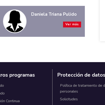
Daniela Triana Pulido
Ver más
ros programas
Protección de dato
ado
Política de tratamiento de 
personales
ado
Solicitudes
ión Continua