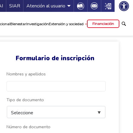
ía de servicios
Icon
Icon
Icon
AI
SIAR
Atención al usuario
cipal
Financiación
cional
Bienestar
Investigación
Extensión y sociedad
Formulario de inscripción
Nombres y apellidos
Tipo de documento
Número de documento