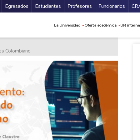
Secundario
Gu
Egresados
Estudiantes
Profesores
Funcionarios
CR
Navegación prin
La Universidad
Oferta académica
UR interna
res Colombiano