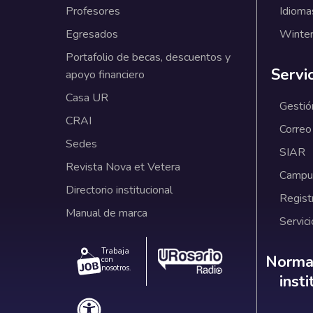
Profesores
Idioma
Egresados
Winter
Portafolio de becas, descuentos y
Servi
apoyo financiero
Casa UR
Gestió
CRAI
Correo
Sedes
SIAR
Revista Nova et Vetera
Campus
Directorio institucional
Regist
Manual de marca
Servici
Trabaja
Norm
Normat
con
nosotros.
inst