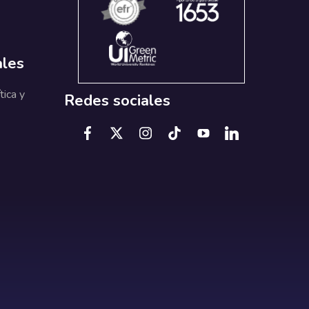
ales
tica y
Redes sociales