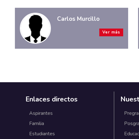
Carlos Murcillo
Ver más
Enlaces directos
Nuest
Aspirantes
Pregr
Familia
Posgr
Estudiantes
Educac