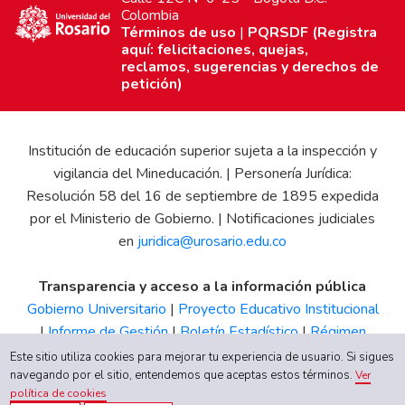
Colombia
Términos de uso
|
PQRSDF (Registra
aquí: felicitaciones, quejas,
reclamos, sugerencias y derechos de
petición)
Institución de educación superior sujeta a la inspección y
vigilancia del Mineducación. | Personería Jurídica:
Resolución 58 del 16 de septiembre de 1895 expedida
por el Ministerio de Gobierno. | Notificaciones judiciales
en
juridica@urosario.edu.co
Transparencia y acceso a la información pública
Gobierno Universitario
|
Proyecto Educativo Institucional
|
Informe de Gestión
|
Boletín Estadístico
|
Régimen
Tributario
|
Estados Financieros
|
Código de Ética
|
Canal
Este sitio utiliza cookies para mejorar tu experiencia de usuario. Si sigues
de Integridad UR
navegando por el sitio, entendemos que aceptas estos términos.
Ver
política de cookies