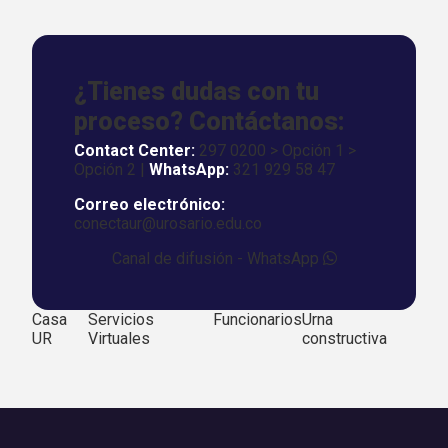
¿Tienes dudas con tu
proceso? Contáctanos:
Contact Center:
297 0200 > Opción 1 >
Opción 2 |
WhatsApp:
321 929 58 47
Correo electrónico:
conectaur@urosario.edu.co
Canal de difusión - WhatsApp
Casa
Servicios
Funcionarios
Urna
UR
Virtuales
constructiva