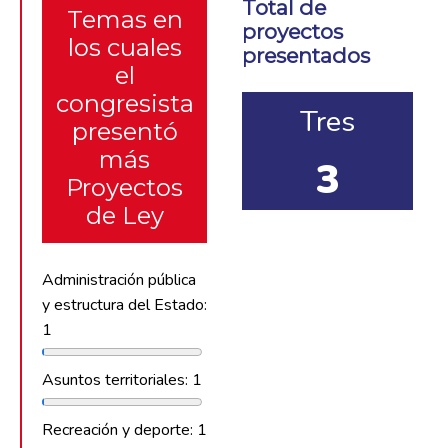
Total de
Temas en
proyectos
los cuales
presentados
el
congresista
Tres
presentó
más
3
Proyectos
de Ley
Administración pública
y estructura del Estado:
1
Asuntos territoriales: 1
Recreación y deporte: 1