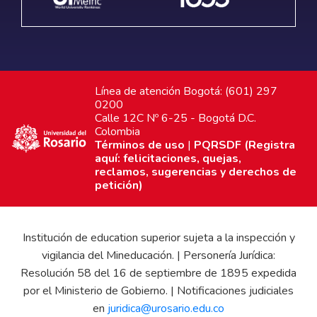
Línea de atención Bogotá: (601) 297
0200
Calle 12C Nº 6-25 - Bogotá D.C.
Colombia
Términos de uso
|
PQRSDF (Registra
aquí: felicitaciones, quejas,
reclamos, sugerencias y derechos de
petición)
Institución de education superior sujeta a la inspección y
vigilancia del Mineducación. | Personería Jurídica:
Resolución 58 del 16 de septiembre de 1895 expedida
por el Ministerio de Gobierno. | Notificaciones judiciales
en
juridica@urosario.edu.co