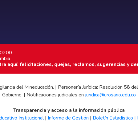
7 0200
ombia
a aquí: felicitaciones, quejas, reclamos, sugerencias y de
 vigilancia del Mineducación. | Personería Jurídica: Resolución 58
Gobierno. | Notificaciones judiciales en
juridica@urosario.edu.co
Transparencia y acceso a la información pública
ucativo Institucional
|
Informe de Gestión
|
Boletín Estadístico
|