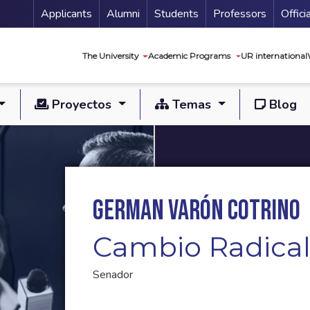
Menu Secundario
Applicants
Alumni
Students
Professors
Offici
Navegación princip
The University
Academic Programs
UR international
Proyectos
Temas
Blog
German Varón Cotrino
Cambio Radica
Senador