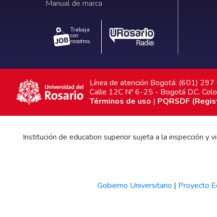
Manual de marca
Trabaja
con
nosotros.
Línea de atención Bogotá: (601) 29
Calle 12C Nº 6-25 - Bogotá D.C. Col
Términos de uso
|
PQRSDF (Registr
Institución de education superior sujeta a la inspección y
Gobierno Universitario
|
Proyecto Ed