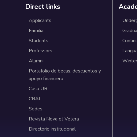
Direct links
Acad
Applicants
Under
Familia
Gradua
Students
Contin
Professors
Langu
Alumni
Winter
Portafolio de becas, descuentos y
apoyo financiero
Casa UR
CRAI
Sedes
Revista Nova et Vetera
Directorio institucional