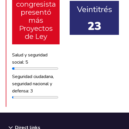
congresista
Veintitrés
presentó
más
23
Proyectos
de Ley
Salud y seguridad
social: 5
Seguridad ciudadana,
seguridad nacional y
defensa: 3
Direct links