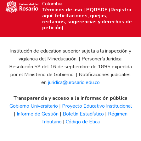
Colombia
Términos de uso
|
PQRSDF (Registra
aquí: felicitaciones, quejas,
reclamos, sugerencias y derechos de
petición)
Institución de education superior sujeta a la inspección y
vigilancia del Mineducación. | Personería Jurídica:
Resolución 58 del 16 de septiembre de 1895 expedida
por el Ministerio de Gobierno. | Notificaciones judiciales
en
juridica@urosario.edu.co
Transparencia y acceso a la información pública
Gobierno Universitario
|
Proyecto Educativo Institucional
|
Informe de Gestión
|
Boletín Estadístico
|
Régimen
Tributario
|
Código de Ética