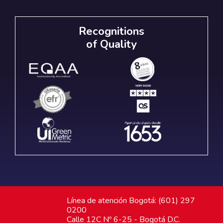
Recognitions
of Quality
Línea de atención Bogotá: (601) 297
0200
Calle 12C Nº 6-25 - Bogotá D.C.