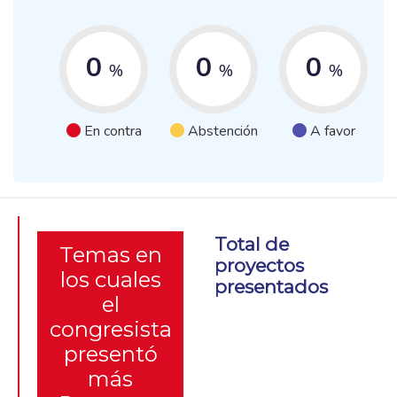
0
0
0
%
%
%
En contra
Abstención
A favor
Total de
Temas en
proyectos
los cuales
presentados
el
congresista
presentó
más