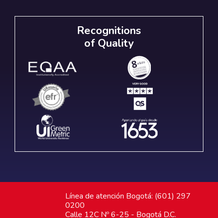
Recognitions
of Quality
Línea de atención Bogotá: (601) 297
0200
Calle 12C Nº 6-25 - Bogotá D.C.