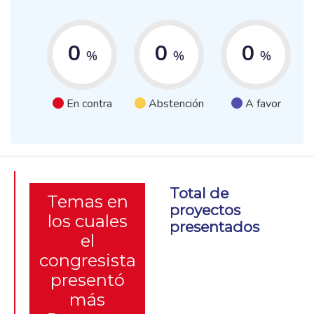
0
0
0
%
%
%
En contra
Abstención
A favor
Total de
Temas en
proyectos
los cuales
presentados
el
congresista
presentó
más