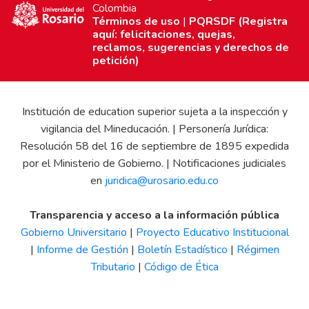
Colombia
Términos de uso
|
PQRSDF (Registra
aquí: felicitaciones, quejas,
reclamos, sugerencias y derechos de
petición)
Institución de education superior sujeta a la inspección y
vigilancia del Mineducación. | Personería Jurídica:
Resolución 58 del 16 de septiembre de 1895 expedida
por el Ministerio de Gobierno. | Notificaciones judiciales
en
juridica@urosario.edu.co
Transparencia y acceso a la información pública
Gobierno Universitario
|
Proyecto Educativo Institucional
|
Informe de Gestión
|
Boletín Estadístico
|
Régimen
Tributario
|
Código de Ética