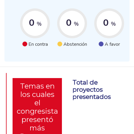
0
0
0
%
%
%
En contra
Abstención
A favor
Total de
Temas en
proyectos
los cuales
presentados
el
congresista
presentó
más