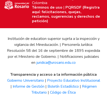
Colombia
Términos de uso
|
PQRSDF (Registra
aquí: felicitaciones, quejas,
reclamos, sugerencias y derechos de
petición)
Institución de education superior sujeta a la inspección y
vigilancia del Mineducación. | Personería Jurídica:
Resolución 58 del 16 de septiembre de 1895 expedida
por el Ministerio de Gobierno. | Notificaciones judiciales
en
juridica@urosario.edu.co
Transparencia y acceso a la información pública
Gobierno Universitario
|
Proyecto Educativo Institucional
|
Informe de Gestión
|
Boletín Estadístico
|
Régimen
Tributario
|
Código de Ética