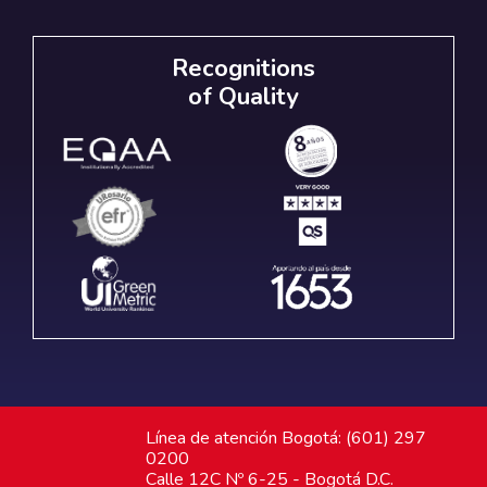
Recognitions
of Quality
Línea de atención Bogotá: (601) 297
0200
Calle 12C Nº 6-25 - Bogotá D.C.