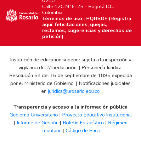
0200
Calle 12C Nº 6-25 - Bogotá D.C.
Colombia
Términos de uso
|
PQRSDF (Registra
aquí: felicitaciones, quejas,
reclamos, sugerencias y derechos de
petición)
Institución de education superior sujeta a la inspección y
vigilancia del Mineducación. | Personería Jurídica:
Resolución 58 del 16 de septiembre de 1895 expedida
por el Ministerio de Gobierno. | Notificaciones judiciales
en
juridica@urosario.edu.co
Transparencia y acceso a la información pública
Gobierno Universitario
|
Proyecto Educativo Institucional
|
Informe de Gestión
|
Boletín Estadístico
|
Régimen
Tributario
|
Código de Ética