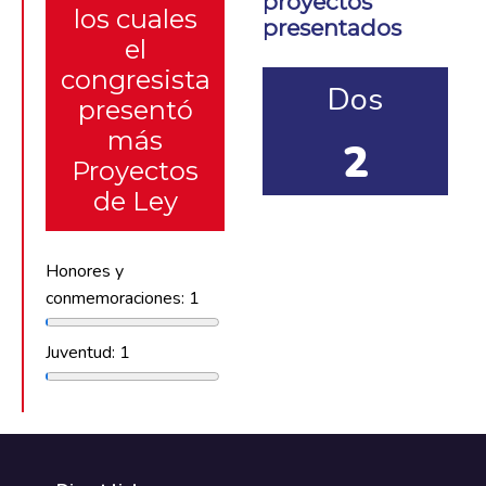
proyectos
los cuales
presentados
el
congresista
Dos
presentó
más
2
Proyectos
de Ley
Honores y
conmemoraciones: 1
Juventud: 1