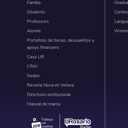
Familia
Gradua
Students
Contin
Professors
Langu
Alumni
Winter
Portafolio de becas, descuentos y
apoyo financiero
Casa UR
CRAI
Sedes
Revista Nova et Vetera
Directorio institucional
Manual de marca
Trabaja
con
nosotros.