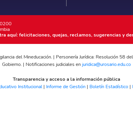
7 0200
ombia
a aquí: felicitaciones, quejas, reclamos, sugerencias y de
 vigilancia del Mineducación. | Personería Jurídica: Resolución 58
Gobierno. | Notificaciones judiciales en
juridica@urosario.edu.co
Transparencia y acceso a la información pública
ucativo Institucional
|
Informe de Gestión
|
Boletín Estadístico
|