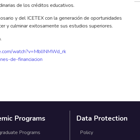
dinarias de los créditos educativos.
Rosario y del ICETEX con la generación de oportunidades
r y culminar exitosamente sus estudios superiores.
.
be.com/watch?v=MblINMWd_rk
anes-de-financiacion
emic Programs
Data Protection
graduate Programs
Policy