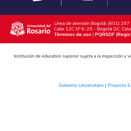
Línea de atención Bogotá: (601) 29
Calle 12C Nº 6-25 - Bogotá D.C. Col
Términos de uso
|
PQRSDF (Registr
Institución de education superior sujeta a la inspección y
Gobierno Universitario
|
Proyecto Ed