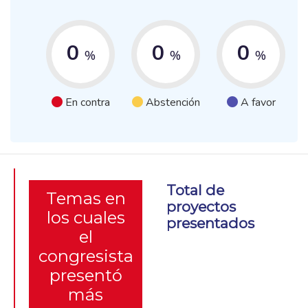
0
0
0
%
%
%
En contra
Abstención
A favor
Total de
Temas en
proyectos
los cuales
presentados
el
congresista
presentó
más