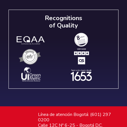
Recognitions
of Quality
Línea de atención Bogotá: (601) 297
0200
Calle 12C Nº 6-25 - Bogotá D.C.