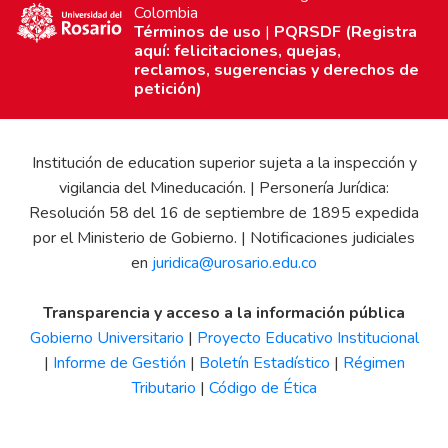
Colombia
Términos de uso
|
PQRSDF (Registra
aquí: felicitaciones, quejas,
reclamos, sugerencias y derechos de
petición)
Institución de education superior sujeta a la inspección y
vigilancia del Mineducación. | Personería Jurídica:
Resolución 58 del 16 de septiembre de 1895 expedida
por el Ministerio de Gobierno. | Notificaciones judiciales
en
juridica@urosario.edu.co
Transparencia y acceso a la información pública
Gobierno Universitario
|
Proyecto Educativo Institucional
|
Informe de Gestión
|
Boletín Estadístico
|
Régimen
Tributario
|
Código de Ética