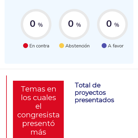
0
0
0
%
%
%
En contra
Abstención
A favor
Total de
Temas en
proyectos
los cuales
presentados
el
congresista
presentó
más