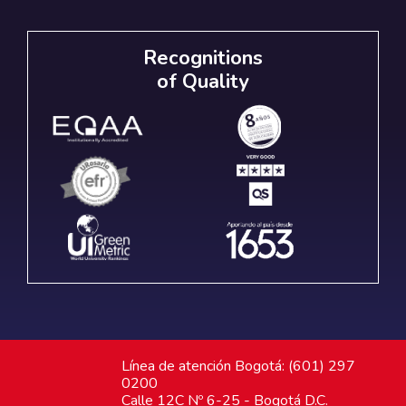
Recognitions
of Quality
Línea de atención Bogotá: (601) 297
0200
Calle 12C Nº 6-25 - Bogotá D.C.