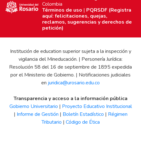
Colombia
Términos de uso
|
PQRSDF (Registra
aquí: felicitaciones, quejas,
reclamos, sugerencias y derechos de
petición)
Institución de education superior sujeta a la inspección y
vigilancia del Mineducación. | Personería Jurídica:
Resolución 58 del 16 de septiembre de 1895 expedida
por el Ministerio de Gobierno. | Notificaciones judiciales
en
juridica@urosario.edu.co
Transparencia y acceso a la información pública
Gobierno Universitario
|
Proyecto Educativo Institucional
|
Informe de Gestión
|
Boletín Estadístico
|
Régimen
Tributario
|
Código de Ética