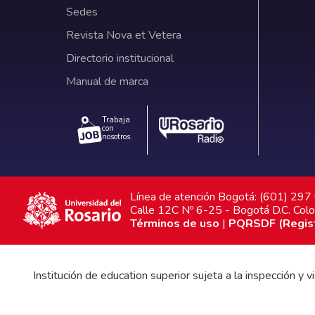
Sedes
Revista Nova et Vetera
Directorio institucional
Manual de marca
Trabaja
con
nosotros.
Línea de atención Bogotá: (601) 29
Calle 12C Nº 6-25 - Bogotá D.C. Col
Términos de uso
|
PQRSDF (Registr
Institución de education superior sujeta a la inspección y