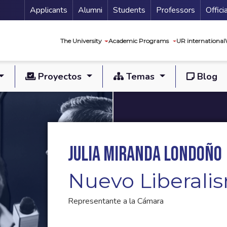
Menu Secundario
Applicants
Alumni
Students
Professors
Offici
Navegación princip
The University
Academic Programs
UR international
Proyectos
Temas
Blog
Julia Miranda Londoño
Nuevo Liberali
Representante a la Cámara