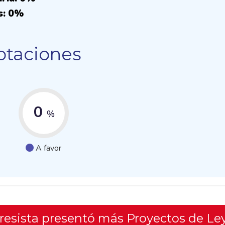
s: 0%
otaciones
0
%
A favor
gresista presentó más Proyectos de Le