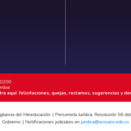
7 0200
ombia
a aquí: felicitaciones, quejas, reclamos, sugerencias y de
 vigilancia del Mineducación. | Personería Jurídica: Resolución 58
Gobierno. | Notificaciones judiciales en
juridica@urosario.edu.co