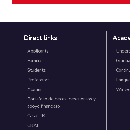
Direct links
Acad
Applicants
Under
Familia
Gradua
Students
Contin
Professors
Langu
Alumni
Winter
Portafolio de becas, descuentos y
apoyo financiero
Casa UR
CRAI