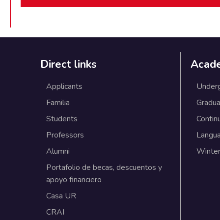
Direct links
Acad
Applicants
Under
Familia
Gradua
Students
Contin
Professors
Langu
Alumni
Winter
Portafolio de becas, descuentos y
apoyo financiero
Casa UR
CRAI