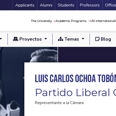
Menu Secundario
Applicants
Alumni
Students
Professors
Offici
Navegación princip
The University
Academic Programs
UR international
Proyectos
Temas
Blog
Luis Carlos Ochoa Tobó
Partido Libera
Representante a la Cámara