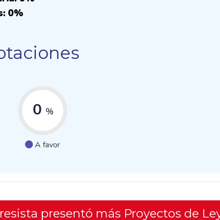
s: 0%
otaciones
0
%
A favor
gresista presentó más Proyectos de Le