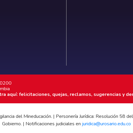
7 0200
ombia
a aquí: felicitaciones, quejas, reclamos, sugerencias y de
 vigilancia del Mineducación. | Personería Jurídica: Resolución 58
Gobierno. | Notificaciones judiciales en
juridica@urosario.edu.co