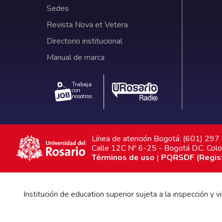
Sedes
Revista Nova et Vetera
Directorio institucional
Manual de marca
Trabaja
con
nosotros.
Línea de atención Bogotá: (601) 29
Calle 12C Nº 6-25 - Bogotá D.C. Col
Términos de uso
|
PQRSDF (Registr
Institución de education superior sujeta a la inspección y