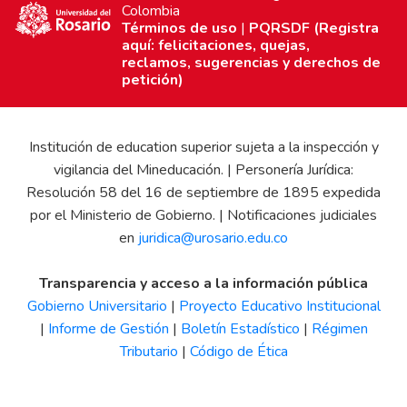
Colombia
Términos de uso
|
PQRSDF (Registra
aquí: felicitaciones, quejas,
reclamos, sugerencias y derechos de
petición)
Institución de education superior sujeta a la inspección y
vigilancia del Mineducación. | Personería Jurídica:
Resolución 58 del 16 de septiembre de 1895 expedida
por el Ministerio de Gobierno. | Notificaciones judiciales
en
juridica@urosario.edu.co
Transparencia y acceso a la información pública
Gobierno Universitario
|
Proyecto Educativo Institucional
|
Informe de Gestión
|
Boletín Estadístico
|
Régimen
Tributario
|
Código de Ética