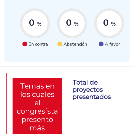
0
0
0
%
%
%
En contra
Abstención
A favor
Total de
Temas en
proyectos
los cuales
presentados
el
congresista
presentó
más