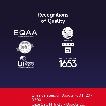
Recognitions
of Quality
Línea de atención Bogotá: (601) 297
0200
Calle 12C Nº 6-25 - Bogotá D.C.