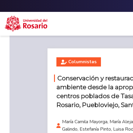
Skip to main content
Columnistas
Conservación y restaura
ambiente desde la apropia
centros poblados de Tasaj
Rosario, Puebloviejo, San
María Camila Mayorga, María Alejan
Galindo, Estefanía Pinto, Luisa Ro