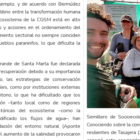
ejemplo, y de acuerdo con Bermúdez
librio entre la transformación humana
ecosistema de la CGSM está en alto
s y acciones en el ordenamiento del
eamiento sectorial no siempre coinciden
blos paraninfos, lo que dificulta la
rande de Santa Marta fue declarada
recuperación debido a su importancia
 las estrategias de conservación
les, como por instituciones externas
torio, lo que ha dificultado que los
ción –tanto local como de regiones
stóricas del ecosistema –como la
Semillero de Socioeco
dificado los flujos de agua–, han
Conociendo sobre la con
adación del entorno natural (Aponte
resilientes de Tasajera 
 el aumento de la salinidad provocaron