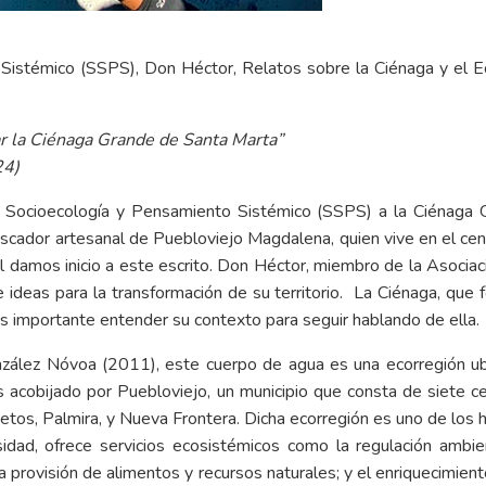
Sistémico (SSPS), Don Héctor, Relatos sobre la Ciénaga y el E
r la Ciénaga Grande de Santa Marta”
24)
de Socioecología y Pensamiento Sistémico (SSPS) a la Ciénaga
cador artesanal de Puebloviejo Magdalena, quien vive en el cent
ual damos inicio a este escrito. Don Héctor, miembro de la Asoc
ideas para la transformación de su territorio. La Ciénaga, que 
s importante entender su contexto para seguir hablando de ella.
nzález Nóvoa (2011), este cuerpo de agua es una ecorregión ubi
es acobijado por Puebloviejo, un municipio que consta de siete ce
ietos, Palmira, y Nueva Frontera. Dicha ecorregión es uno de lo
ad, ofrece servicios ecosistémicos como la regulación ambien
 provisión de alimentos y recursos naturales; y el enriquecimiento