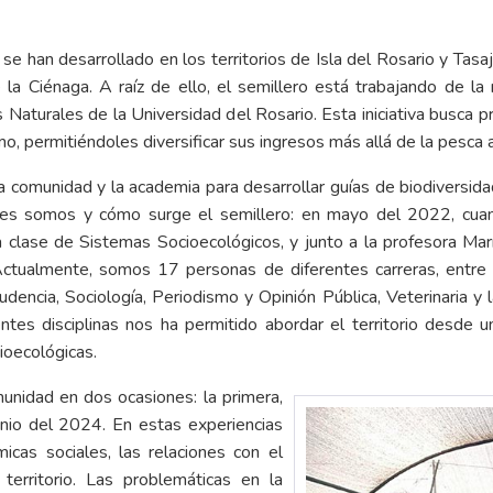
e han desarrollado en los territorios de Isla del Rosario y Tasa
e la Ciénaga. A raíz de ello, el semillero está trabajando de 
ias Naturales de la Universidad del Rosario. Esta iniciativa busca 
, permitiéndoles diversificar sus ingresos más allá de la pesca a
la comunidad y la academia para desarrollar guías de biodiversidad
nes somos y cómo surge el semillero: en mayo del 2022, cuan
a clase de Sistemas Socioecológicos, y junto a la profesora Ma
 Actualmente, somos 17 personas de diferentes carreras, entre el
sprudencia, Sociología, Periodismo y Opinión Pública, Veterinaria 
entes disciplinas nos ha permitido abordar el territorio desde 
ioecológicas.
munidad en dos ocasiones: la primera,
nio del 2024. En estas experiencias
cas sociales, las relaciones con el
erritorio. Las problemáticas en la