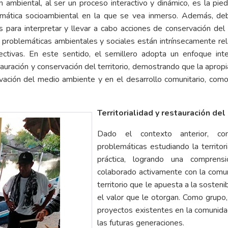
n ambiental, al ser un proceso interactivo y dinámico, es la pi
emática socioambiental en la que se vea inmerso. Además, debe
os para interpretar y llevar a cabo acciones de conservación d
problemáticas ambientales y sociales están intrínsecamente rel
ectivas.
En este sentido, el semillero adopta un enfoque inte
uración y conservación del territorio, demostrando que la apropia
rvación del medio ambiente y en el desarrollo comunitario, como
Territorialidad y restauración de
Dado el contexto anterior, c
problemáticas estudiando la territori
práctica, logrando una compren
colaborado activamente con la comu
territorio que le apuesta a la sosteni
el valor que le otorgan. Como grupo
proyectos existentes en la comunida
las futuras generaciones.