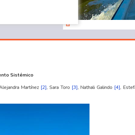
ento Sistémico
 Alejandra Martínez
[2]
, Sara Toro
[3]
, Nathali Galindo
[4]
, Este