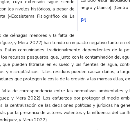
conoció esta asociació
lar, cuya extensión sigue siendo
negro y blanco]. [Centro
n los niveles históricos, a pesar de
nta («Ecosistema Fisiográfico de La
[9]
o de ciénagas menores y la falta de
dríguez, y Mera 2022) han tenido un impacto negativo tanto en el 
s.
Estas comunidades, tradicionalmente dependientes de la pesc
 los recursos pesqueros, que, junto con la contaminación del agu
s, que pueden filtrarse en el suelo y las fuentes de agua, co
 y microplásticos. Tales residuos pueden causar daños, a largo p
nglares que protegen la costa de la erosión y las mareas altas, e
falta de correspondencia entre las normativas ambientales y l
ríguez, y Mera 2022). Los esfuerzos por proteger el medio amb
la centralización de las decisiones políticas y jurídicas ha gen
ás por la presencia de actores violentos y la influencia del conf
Rodríguez, y Mera 2022).