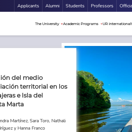
Menu Secundario
Applicants
Alumni
Students
Professors
Offici
Navegación princip
The University
Academic Programs
UR international
ción del medio
ción territorial en los
eras e Isla del
ta Marta
dra Martínez, Sara Toro, Nathali
dríguez y Hanna Franco