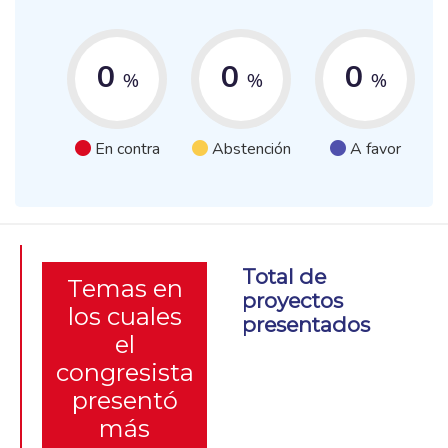
0
0
0
%
%
%
En contra
Abstención
A favor
Total de
Temas en
proyectos
los cuales
presentados
el
congresista
presentó
más