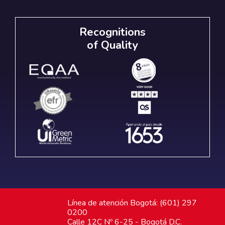
Recognitions
of Quality
Línea de atención Bogotá: (601) 297
0200
Calle 12C Nº 6-25 - Bogotá D.C.