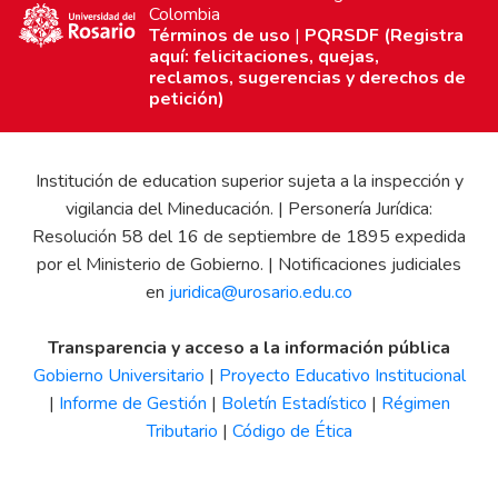
Colombia
Términos de uso
|
PQRSDF (Registra
aquí: felicitaciones, quejas,
reclamos, sugerencias y derechos de
petición)
Institución de education superior sujeta a la inspección y
vigilancia del Mineducación. | Personería Jurídica:
Resolución 58 del 16 de septiembre de 1895 expedida
por el Ministerio de Gobierno. | Notificaciones judiciales
en
juridica@urosario.edu.co
Transparencia y acceso a la información pública
Gobierno Universitario
|
Proyecto Educativo Institucional
|
Informe de Gestión
|
Boletín Estadístico
|
Régimen
Tributario
|
Código de Ética