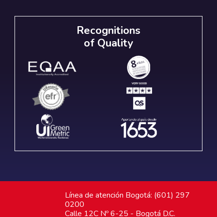
Recognitions
of Quality
Línea de atención Bogotá: (601) 297
0200
Calle 12C Nº 6-25 - Bogotá D.C.