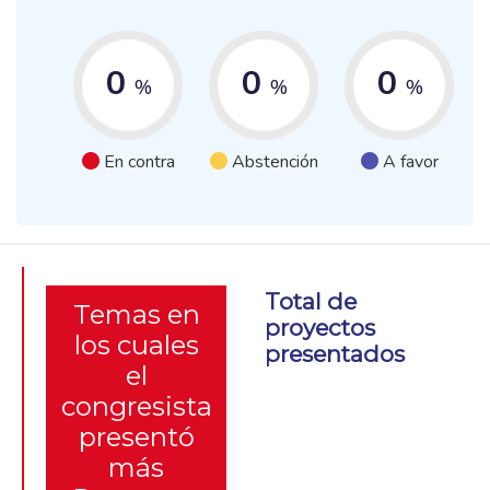
0
0
0
%
%
%
En contra
Abstención
A favor
Total de
Temas en
proyectos
los cuales
presentados
el
congresista
presentó
más