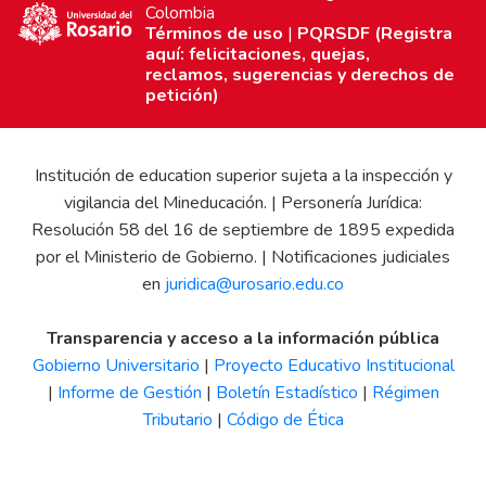
Colombia
Términos de uso
|
PQRSDF (Registra
aquí: felicitaciones, quejas,
reclamos, sugerencias y derechos de
petición)
Institución de education superior sujeta a la inspección y
vigilancia del Mineducación. | Personería Jurídica:
Resolución 58 del 16 de septiembre de 1895 expedida
por el Ministerio de Gobierno. | Notificaciones judiciales
en
juridica@urosario.edu.co
Transparencia y acceso a la información pública
Gobierno Universitario
|
Proyecto Educativo Institucional
|
Informe de Gestión
|
Boletín Estadístico
|
Régimen
Tributario
|
Código de Ética