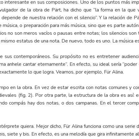
co interesante en sus composiciones. Uno de los puntos más impor
 divulgador de la obra de Pärt, ha dicho que “la forma en la que
epende de nuestra relación con el silencio”. Y la relación de Pä
e música, o preparación para más música, sino que es parte autó
cios no son meros vacíos o pausas entre notas; los silencios so
l mismo estatus de una nota. De nuevo, todo es uno. La música es 
e sus contemporáneos. Su propósito no es entretener audienc
ma anhele cantar eternamente”. En efecto, su ideal sería “poder e
exactamente lo que logra. Veamos, por ejemplo, Für Alina.
o en la obra. En vez de estar escrita con notas comunes y corri
ales (fig. 2). Por otra parte, la estructura de la obra es así:
egundo compás hay dos notas, o dos campanas. En el tercer compás
intérprete quiera. Mejor dicho, Für Alina funciona como una seri
seis, siete y bis. En efecto, es una melodía que gira infinitamente 