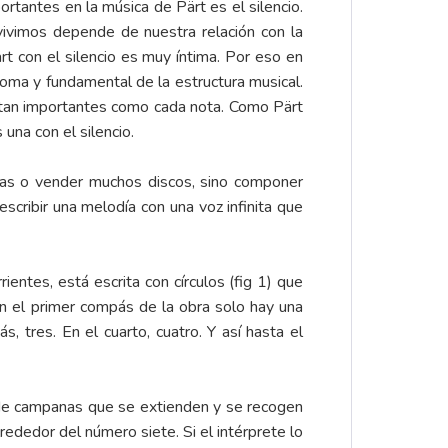
tantes en la música de Pärt es el silencio.
 vivimos depende de nuestra relación con la
rt con el silencio es muy íntima. Por eso en
noma y fundamental de la estructura musical.
n tan importantes como cada nota. Como Pärt
una con el silencio.
ias o vender muchos discos, sino componer
scribir una melodía con una voz infinita que
entes, está escrita con círculos (fig 1) que
 en el primer compás de la obra solo hay una
, tres. En el cuarto, cuatro. Y así hasta el
e de campanas que se extienden y se recogen
alrededor del número siete. Si el intérprete lo