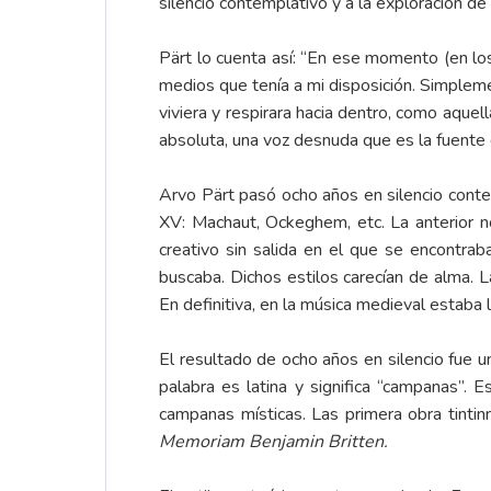
silencio contemplativo y a la exploración de 
Pärt lo cuenta así: “En ese momento (en l
medios que tenía a mi disposición. Simpleme
viviera y respirara hacia dentro, como aque
absoluta, una voz desnuda que es la fuente
Arvo Pärt pasó ocho años en silencio contem
XV: Machaut, Ockeghem, etc. La anterior no
creativo sin salida en el que se encontrab
buscaba. Dichos estilos carecían de alma. L
En definitiva, en la música medieval estaba
El resultado de ocho años en silencio fue u
palabra es latina y significa “campanas”.
campanas místicas. Las primera obra tinti
Memoriam Benjamin Britten.