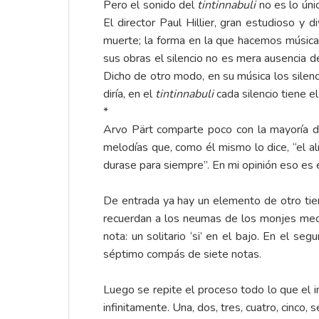
Pero el sonido del
tintinnabuli
no es lo úni
El director Paul Hillier, gran estudioso y
muerte; la forma en la que hacemos música d
sus obras el silencio no es mera ausencia d
Dicho de otro modo, en su música los silen
diría, en el
tintinnabuli
cada silencio tiene e
*
Arvo Pärt comparte poco con la mayoría d
melodías que, como él mismo lo dice, “el al
durase para siempre”. En mi opinión eso es 
De entrada ya hay un elemento de otro tiemp
recuerdan a los neumas de los monjes mediev
nota: un solitario ‘si’ en el bajo. En el s
séptimo compás de siete notas.
Luego se repite el proceso todo lo que el 
infinitamente. Una, dos, tres, cuatro, cinco, 