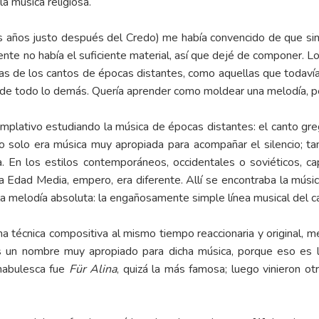
la música religiosa.
os años justo después del Credo) me había convencido de que si
nte no había el suficiente material, así que dejé de componer. Lo
llas de los cantos de épocas distantes, como aquellas que todavía 
 de todo lo demás. Quería aprender como moldear una melodía, pe
plativo estudiando la música de épocas distantes: el canto greg
 solo era música muy apropiada para acompañar el silencio; tambi
a. En los estilos contemporáneos, occidentales o soviéticos, ca
a Edad Media, empero, era diferente. Allí se encontraba la música 
 la melodía absoluta: la engañosamente simple línea musical del c
na técnica compositiva al mismo tiempo reaccionaria y original, 
 Es un nombre muy apropiado para dicha música, porque eso es 
nnabulesca fue
Für Alina
, quizá la más famosa; luego vinieron o