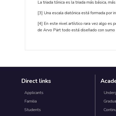
La triada tónica es la triada más básica, má
[3]
Una escala diatónica está formada por i
[4]
En este nivel artístico rara vez algo es 
de Arvo Pärt todo está diseñado con sumo 
Direct links
Acad
Applicants
Under
Familia
Gradua
Students
Contin