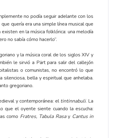
mplemente no podía seguir adelante con los
 que quería era una simple línea musical que
existen en la música folklórica: una melodía
ro no sabía cómo hacerlo”.
oriano y la música coral de los siglos XIV y
én le sirvió a Pärt para salir del callejón
pitalistas o comunistas, no encontró lo que
silenciosa, bella y espiritual que anhelaba.
anto gregoriano.
medieval y contemporánea: el
tintinnabuli
. La
lo que el oyente siente cuando la escucha:
tras como
Fratres, Tabula Rasa
y
Cantus in