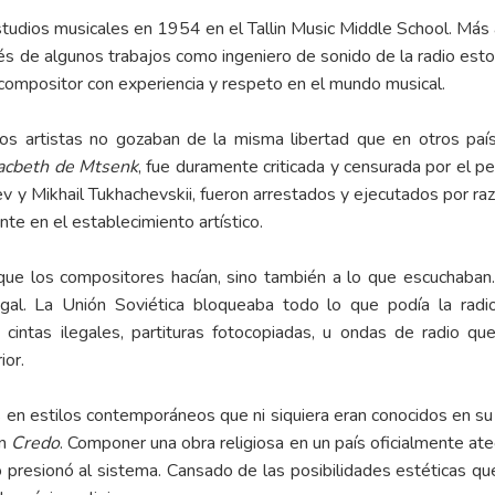
tudios musicales en 1954 en el Tallin Music Middle School. Más 
s de algunos trabajos como ingeniero de sonido de la radio estonia
compositor con experiencia y respeto en el mundo musical.
. Los artistas no gozaban de la misma libertad que en otros paí
acbeth de Mtsenk
, fue duramente criticada y censurada por el p
v y Mikhail Tukhachevskii, fueron arrestados y ejecutados por raz
te en el establecimiento artístico.
 que los compositores hacían, sino también a lo que escuchaba
egal. La Unión Soviética bloqueaba todo lo que podía la radi
 cintas ilegales, partituras fotocopiadas, u ondas de radio q
ior.
en estilos contemporáneos que ni siquiera eran conocidos en su pa
un
Credo
. Componer una obra religiosa en un país oficialmente ate
 presionó al sistema. Cansado de las posibilidades estéticas que 