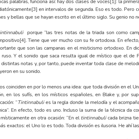
cas palabras, funciona así: hay dos clases de voces
[1]
: la primer
 diatónicamente
[3]
en intervalos de segunda. Eso es todo. Pero c
es y bellas que se hayan escrito en el último siglo. Su genio no 
tintinnabuli
porque “las tres notas de la triada son como camp
mpositivo
[4]
. Tiene que ver mucho con su fe ortodoxa. En efect
ortante que son las campanas en el misticismo ortodoxo. En di
uso. Y el sonido que saca resulta igual de místico que el de Pä
istintas notas y, por tanto, puede inventar toda clase de melo
uyeron en su sonido.
s coinciden en por lo menos una idea: que toda división en el Uni
ón, en los sufís, en los místicos españoles, en Blake y, por su
cación: “
Tintinnabuli
es la regla donde la melodía y el acompañ
ica”. En efecto, todo es uno. Incluso la suma de la técnica da 
 místicamente en otra ocasión: “En el
tintinnabuli
cada brizna ti
s exactos: el Uno lo es todo. Toda división es ilusoria. He ahí l