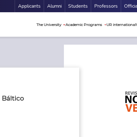
Menu Secundario
Applicants
Alumni
Students
Professors
Offici
Navegación princip
The University
Academic Programs
UR international
 Báltico