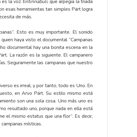
a es la voz
tintinnabuli
, que arpegia la triada
on esas herramientas tan simples Pärt logra
necesita de más.
anas”. Esto es muy importante. El sonido
o, quien haya visto el documental “Campanas
cho documental hay una bonita escena en la
rt. La razón es la siguiente. El campanero
días. Seguramente las campanas que nuestro
verso es irreal, y por tanto, todo es Uno. En
puesto, en Arvo Pärt. Su estilo mismo está
amiento son una sola cosa. Uno más uno es
como resultado uno, porque nada en ella está
ene el mismo estatus que una flor”. Es decir,
as campanas místicas.