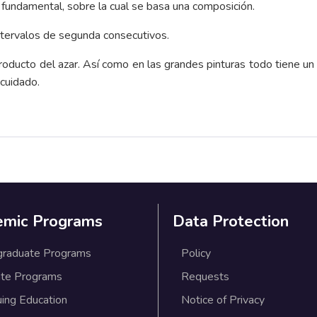
s fundamental, sobre la cual se basa una composición.
ntervalos de segunda consecutivos.
producto del azar. Así como en las grandes pinturas todo tiene un
cuidado.
emic Programs
Data Protection
graduate Programs
Policy
te Programs
Requests
uing Education
Notice of Privacy