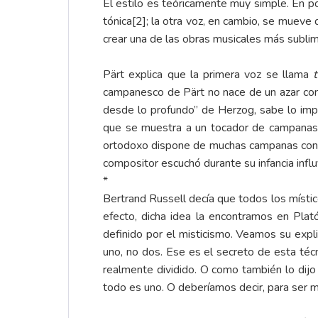
El estilo es teóricamente muy simple. En po
tónica
[2]
; la otra voz, en cambio, se mueve
crear una de las obras musicales más sublim
Pärt explica que la primera voz se llama
campanesco de Pärt no nace de un azar co
desde lo profundo” de Herzog, sabe lo imp
que se muestra a un tocador de campanas r
ortodoxo dispone de muchas campanas con d
compositor escuchó durante su infancia infl
*
Bertrand Russell decía que todos los místico
efecto, dicha idea la encontramos en Plat
definido por el misticismo. Veamos su expli
uno, no dos. Ese es el secreto de esta técn
realmente dividido. O como también lo dijo
todo es uno. O deberíamos decir, para ser má