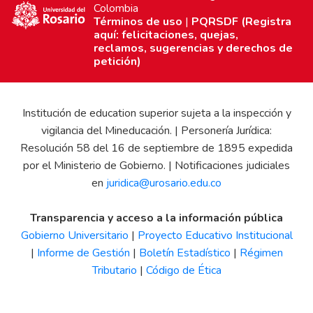
Colombia
Términos de uso
|
PQRSDF (Registra
aquí: felicitaciones, quejas,
reclamos, sugerencias y derechos de
petición)
Institución de education superior sujeta a la inspección y
vigilancia del Mineducación. | Personería Jurídica:
Resolución 58 del 16 de septiembre de 1895 expedida
por el Ministerio de Gobierno. | Notificaciones judiciales
en
juridica@urosario.edu.co
Transparencia y acceso a la información pública
Gobierno Universitario
|
Proyecto Educativo Institucional
|
Informe de Gestión
|
Boletín Estadístico
|
Régimen
Tributario
|
Código de Ética