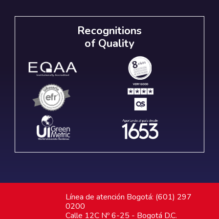
Recognitions
of Quality
Línea de atención Bogotá: (601) 297
0200
Calle 12C Nº 6-25 - Bogotá D.C.