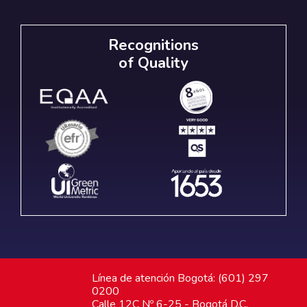
Recognitions
of Quality
Línea de atención Bogotá: (601) 297
0200
Calle 12C Nº 6-25 - Bogotá D.C.