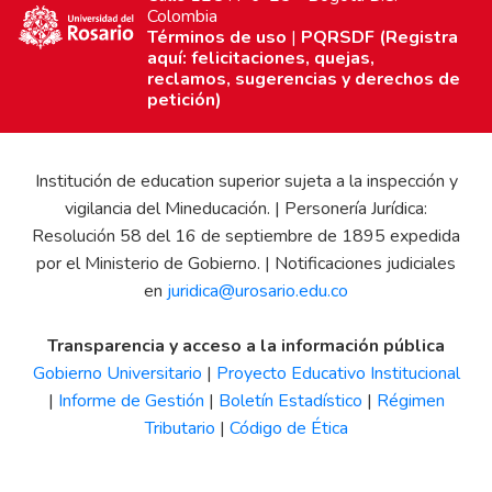
Colombia
Términos de uso
|
PQRSDF (Registra
aquí: felicitaciones, quejas,
reclamos, sugerencias y derechos de
petición)
Institución de education superior sujeta a la inspección y
vigilancia del Mineducación. | Personería Jurídica:
Resolución 58 del 16 de septiembre de 1895 expedida
por el Ministerio de Gobierno. | Notificaciones judiciales
en
juridica@urosario.edu.co
Transparencia y acceso a la información pública
Gobierno Universitario
|
Proyecto Educativo Institucional
|
Informe de Gestión
|
Boletín Estadístico
|
Régimen
Tributario
|
Código de Ética