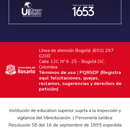
Línea de atención Bogotá: (601) 297
0200
Calle 12C Nº 6-25 - Bogotá D.C.
Colombia
Términos de uso
|
PQRSDF (Registra
aquí: felicitaciones, quejas,
reclamos, sugerencias y derechos de
petición)
Institución de education superior sujeta a la inspección y
vigilancia del Mineducación. | Personería Jurídica:
Resolución 58 del 16 de septiembre de 1895 expedida