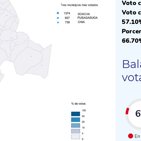
Voto c
Voto c
57.10
Porcen
66.70
Bal
vot
En