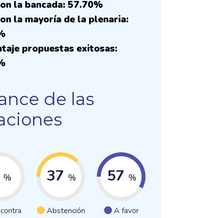
on la bancada: 57.70%
on la mayoría de la plenaria:
%
taje propuestas exitosas:
%
ance de las
aciones
6
37
57
%
%
%
 contra
Abstención
A favor