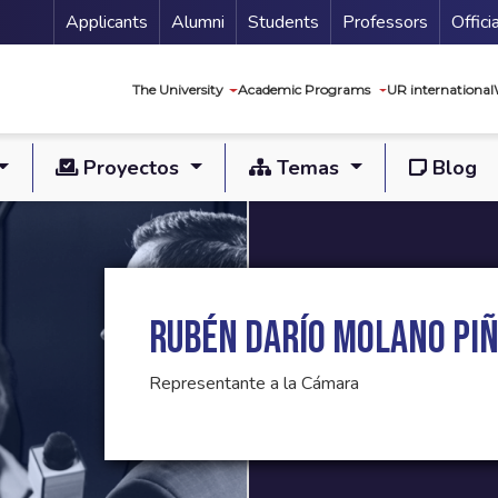
Menu Secundario
Applicants
Alumni
Students
Professors
Offici
Navegación princip
The University
Academic Programs
UR international
Proyectos
Temas
Blog
Rubén Darío Molano Pi
Representante a la Cámara