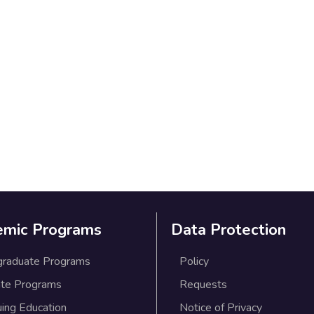
emic Programs
Data Protection
graduate Programs
Policy
te Programs
Requests
uing Education
Notice of Privacy