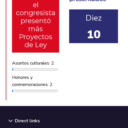
el
congresista
Diez
presentó
más
10
Proyectos
de Ley
Asuntos culturales: 2
Honores y
conmemoraciones: 2
Direct links