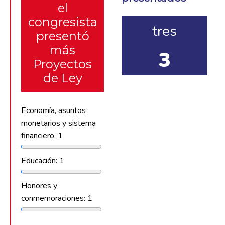
el
congresista
tres
presentó
más
3
Proyectos
de Ley
Economía, asuntos
monetarios y sistema
financiero: 1
Educación: 1
Honores y
conmemoraciones: 1