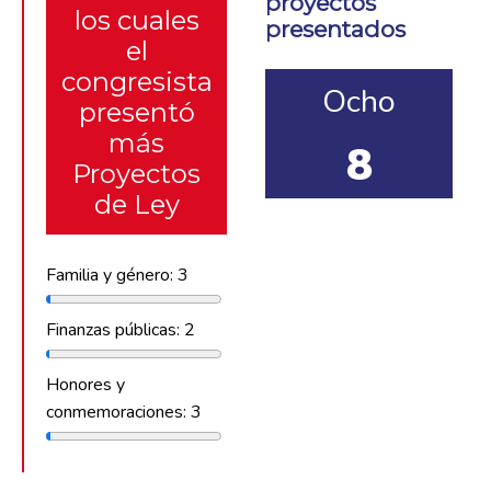
proyectos
los cuales
presentados
el
congresista
Ocho
presentó
más
8
Proyectos
de Ley
Familia y género: 3
Finanzas públicas: 2
Honores y
conmemoraciones: 3