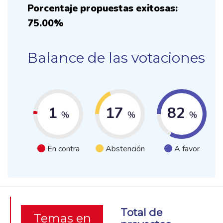
Porcentaje propuestas exitosas:
75.00%
Balance de las votaciones
1
17
82
%
%
%
En contra
Abstención
A favor
Total de
Temas en