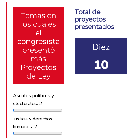
Total de
Temas en
proyectos
los cuales
presentados
el
congresista
Diez
presentó
más
10
Proyectos
de Ley
Asuntos políticos y
electorales: 2
Justicia y derechos
humanos: 2