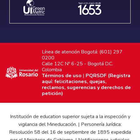
Línea de atención Bogotá: (601) 297
0200
Calle 12C Nº 6-25 - Bogotá D.C.
Colombia
Términos de uso
|
PQRSDF (Registra
aquí: felicitaciones, quejas,
reclamos, sugerencias y derechos de
petición)
Institución de education superior sujeta a la inspección y
vigilancia del Mineducación. | Personería Jurídica:
Resolución 58 del 16 de septiembre de 1895 expedida