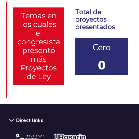
Total de
Temas en
proyectos
los cuales
presentados
el
congresista
Cero
presentó
más
0
Proyectos
de Ley
Direct links
Trabaja con