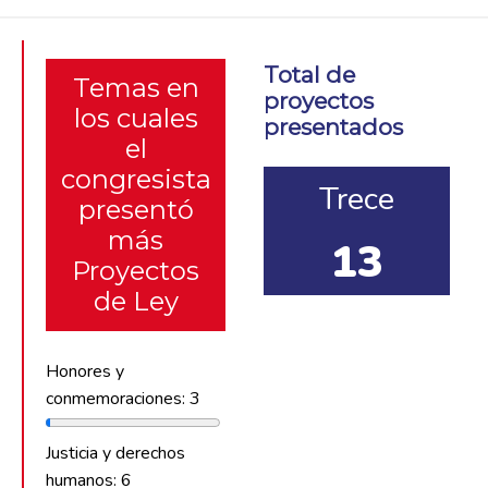
Total de
Temas en
proyectos
los cuales
presentados
el
congresista
Trece
presentó
más
13
Proyectos
de Ley
Honores y
conmemoraciones: 3
Justicia y derechos
humanos: 6