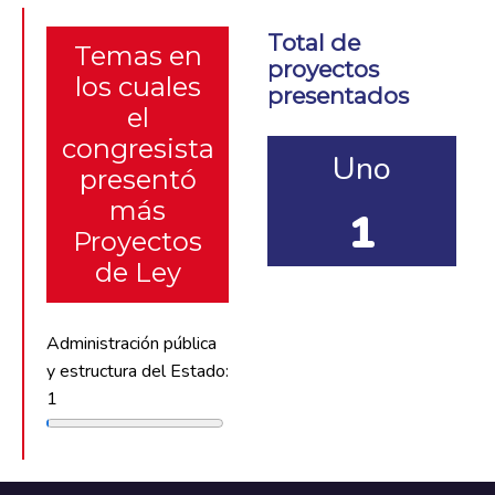
Total de
Temas en
proyectos
los cuales
presentados
el
congresista
Uno
presentó
más
1
Proyectos
de Ley
Administración pública
y estructura del Estado:
1