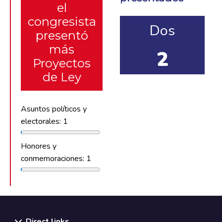
el
congresista
Dos
presentó
más
2
Proyectos
de Ley
Asuntos políticos y
electorales: 1
Honores y
conmemoraciones: 1
Direct links