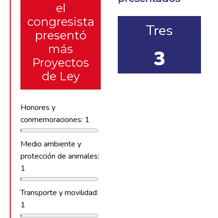
el
congresista
Tres
presentó
más
3
Proyectos
de Ley
Honores y
conmemoraciones: 1
Medio ambiente y
protección de animales:
1
Transporte y movilidad:
1