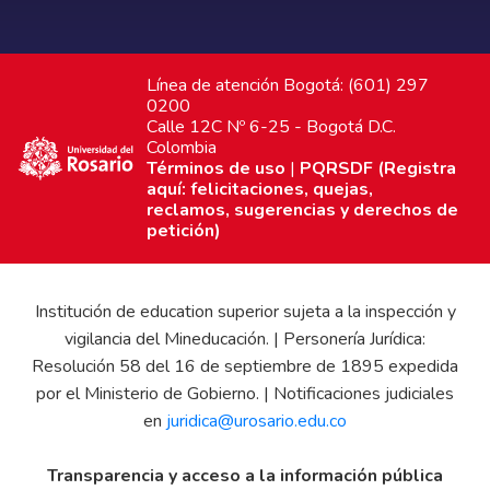
Línea de atención Bogotá: (601) 297
0200
Calle 12C Nº 6-25 - Bogotá D.C.
Colombia
Términos de uso
|
PQRSDF (Registra
aquí: felicitaciones, quejas,
reclamos, sugerencias y derechos de
petición)
Institución de education superior sujeta a la inspección y
vigilancia del Mineducación. | Personería Jurídica:
Resolución 58 del 16 de septiembre de 1895 expedida
por el Ministerio de Gobierno. | Notificaciones judiciales
en
juridica@urosario.edu.co
Transparencia y acceso a la información pública