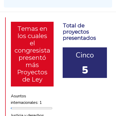
Total de
Temas en
proyectos
los cuales
presentados
el
congresista
Cinco
presentó
más
5
Proyectos
de Ley
Asuntos
internacionales: 1
Justicia y derechos