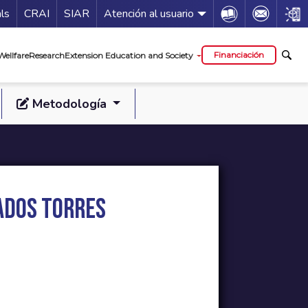
Guía de servicios
Icon
Icon
Icon
als
CRAI
SIAR
Atención al usuario
al
Financiación
Wellfare
Research
Extension Education and Society
Metodología
ados Torres
l