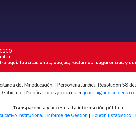
7 0200
ombia
a aquí: felicitaciones, quejas, reclamos, sugerencias y de
 vigilancia del Mineducación. | Personería Jurídica: Resolución 58
Gobierno. | Notificaciones judiciales en
juridica@urosario.edu.co
Transparencia y acceso a la información pública
ucativo Institucional
|
Informe de Gestión
|
Boletín Estadístico
|