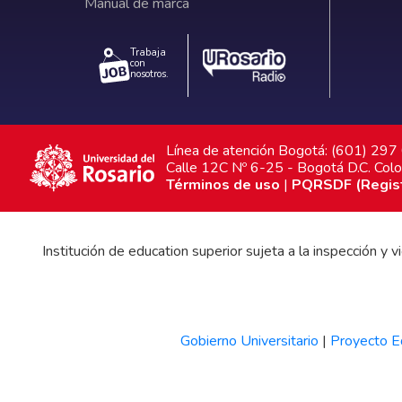
Manual de marca
Trabaja
con
nosotros.
Línea de atención Bogotá: (601) 29
Calle 12C Nº 6-25 - Bogotá D.C. Col
Términos de uso
|
PQRSDF (Registr
Institución de education superior sujeta a la inspección y
Gobierno Universitario
|
Proyecto Ed