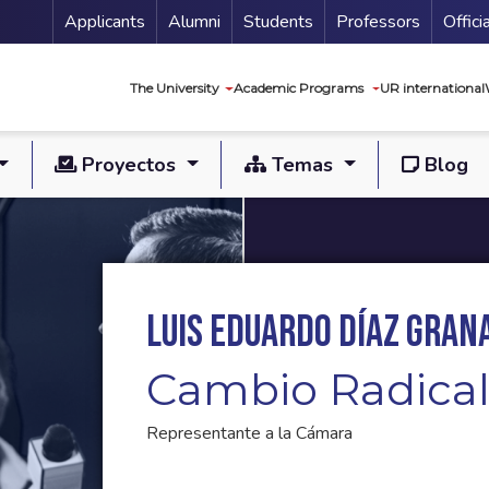
Menu Secundario
Applicants
Alumni
Students
Professors
Offici
Navegación princip
The University
Academic Programs
UR international
Proyectos
Temas
Blog
Luis Eduardo Díaz Gran
Cambio Radica
Representante a la Cámara