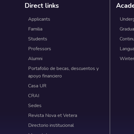
Direct links
Acad
Applicants
Under
Familia
Gradua
Students
Contin
Professors
Langu
Alumni
Winter
Portafolio de becas, descuentos y
apoyo financiero
Casa UR
CRAI
Sedes
Revista Nova et Vetera
Directorio institucional