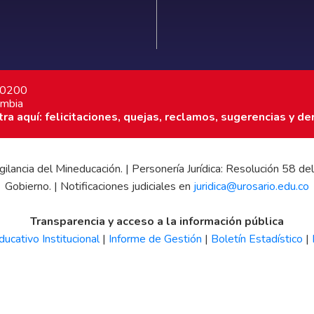
7 0200
ombia
a aquí: felicitaciones, quejas, reclamos, sugerencias y de
 vigilancia del Mineducación. | Personería Jurídica: Resolución 58
Gobierno. | Notificaciones judiciales en
juridica@urosario.edu.co
Transparencia y acceso a la información pública
ucativo Institucional
|
Informe de Gestión
|
Boletín Estadístico
|