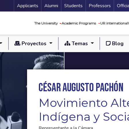
Menu Secundario
Applicants
Alumni
Students
Professors
Offici
Navegación princip
The University
Academic Programs
UR international
Proyectos
Temas
Blog
César Augusto Pachón
Movimiento Alt
Indígena y Soci
Representante a la Cámara