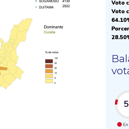
Voto c
Voto c
64.10
Porcen
28.50
Bal
vot
En