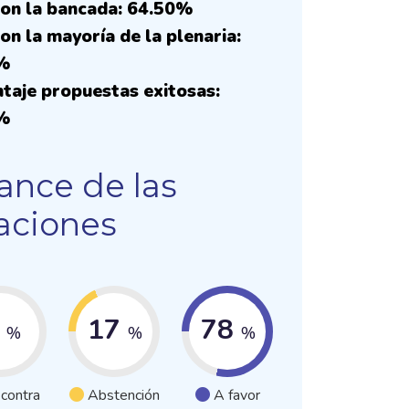
on la bancada: 64.50%
on la mayoría de la plenaria:
%
taje propuestas exitosas:
%
ance de las
aciones
5
17
78
%
%
%
 contra
Abstención
A favor