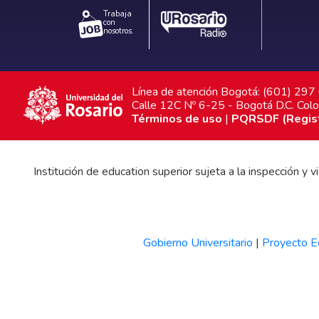
Trabaja
con
nosotros.
Línea de atención Bogotá: (601) 29
Calle 12C Nº 6-25 - Bogotá D.C. Col
Términos de uso
|
PQRSDF (Registr
Institución de education superior sujeta a la inspección y
Gobierno Universitario
|
Proyecto Ed