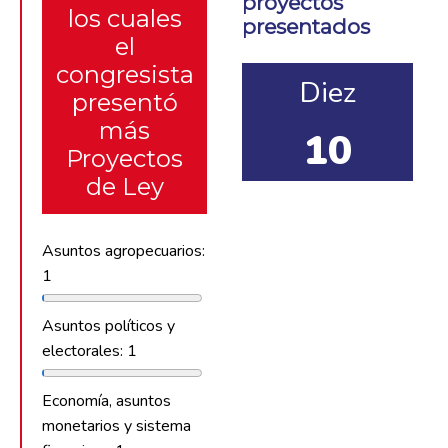
proyectos
los cuales
presentados
el
congresista
Diez
presentó
más
10
Proyectos
de Ley
Asuntos agropecuarios:
1
Asuntos políticos y
electorales: 1
Economía, asuntos
monetarios y sistema