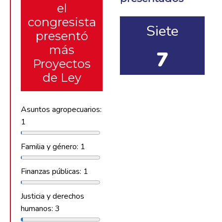
el
congresista
Siete
presentó
más
7
Proyectos
de Ley
Asuntos agropecuarios:
1
Familia y género: 1
Finanzas públicas: 1
Justicia y derechos
humanos: 3