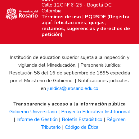
Calle 12C Nº 6-25 - Bogotá D.C.
Colombia
Términos de uso
|
PQRSDF (Registra
aquí: felicitaciones, quejas,
reclamos, sugerencias y derechos de
petición)
Institución de education superior sujeta a la inspección y
vigilancia del Mineducación. | Personería Jurídica:
Resolución 58 del 16 de septiembre de 1895 expedida
por el Ministerio de Gobierno. | Notificaciones judiciales
en
juridica@urosario.edu.co
Transparencia y acceso a la información pública
Gobierno Universitario
|
Proyecto Educativo Institucional
|
Informe de Gestión
|
Boletín Estadístico
|
Régimen
Tributario
|
Código de Ética