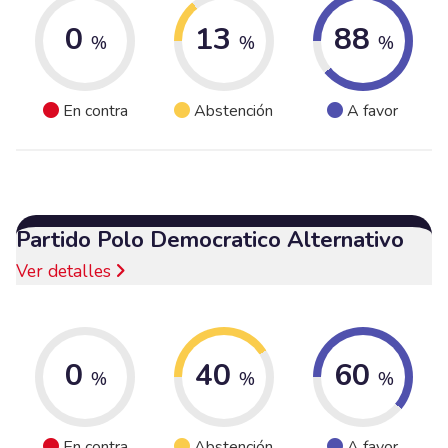
0
13
88
%
%
%
En contra
Abstención
A favor
Partido Polo Democratico Alternativo
Ver detalles
0
40
60
%
%
%
En contra
Abstención
A favor