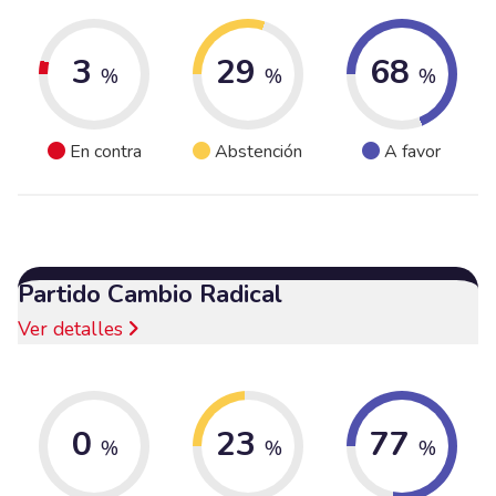
3
29
68
%
%
%
En contra
Abstención
A favor
Partido Cambio Radical
Ver detalles
0
23
77
%
%
%