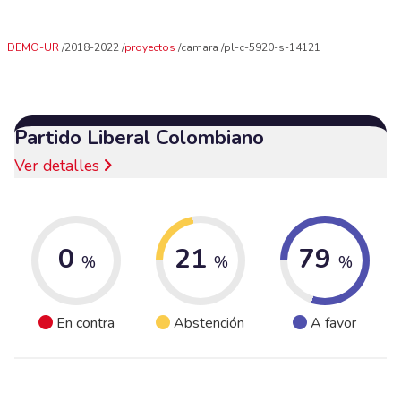
DEMO-UR
2018-2022
proyectos
camara
pl-c-5920-s-14121
Partido Liberal Colombiano
Ver detalles
0
21
79
%
%
%
En contra
Abstención
A favor