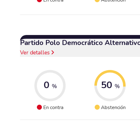
Partido Polo Democrático Alternativ
Ver detalles
0
50
%
%
En contra
Abstención