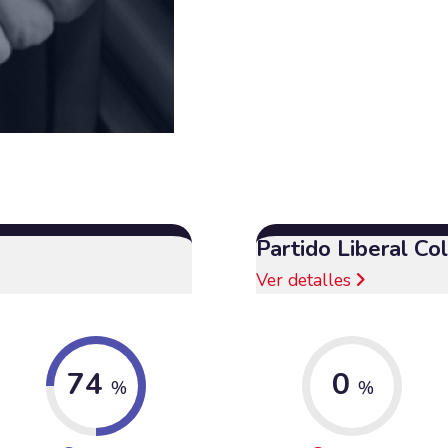
Partido Liberal C
Ver detalles
74
0
%
%