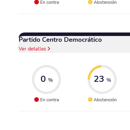
En contra
Abstención
Partido Centro Democrático
Ver detalles
0
23
%
%
En contra
Abstención