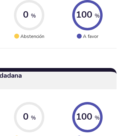
0
100
%
%
Abstención
A favor
udadana
0
100
%
%