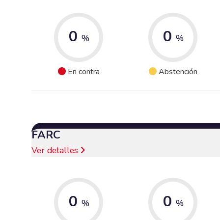
0
0
%
%
En contra
Abstención
FARC
Ver detalles
0
0
%
%