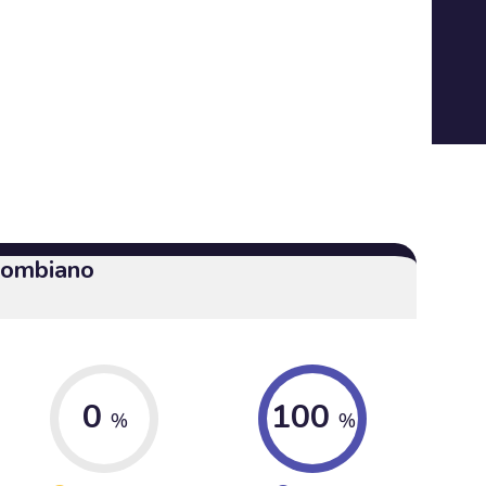
olombiano
0
100
%
%