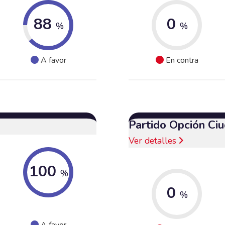
88
0
%
%
A favor
En contra
Partido Opción Ci
Ver detalles
100
%
0
%
A favor