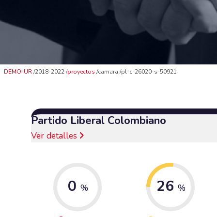
DEMO-UR
2018-2022
proyectos
camara
pl-c-26020-s-50921
Partido Liberal Colombiano
Ver detalles
0
26
%
%