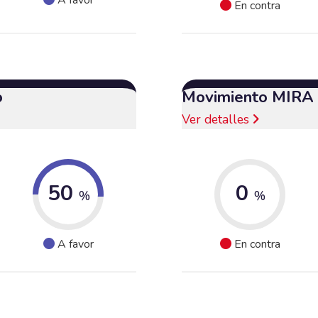
En contra
o
Movimiento MIRA
Ver detalles
50
0
%
%
A favor
En contra