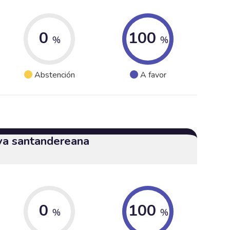
0
100
%
%
Abstención
A favor
iva santandereana
0
100
%
%