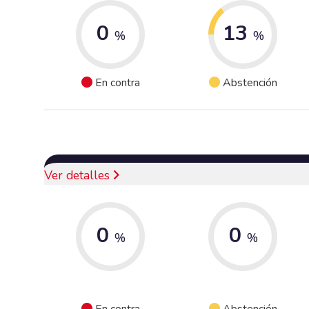
0
13
%
%
En contra
Abstención
Ver detalles
0
0
%
%
En contra
Abstención