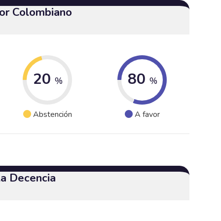
or Colombiano
20
80
%
%
Abstención
A favor
 la Decencia