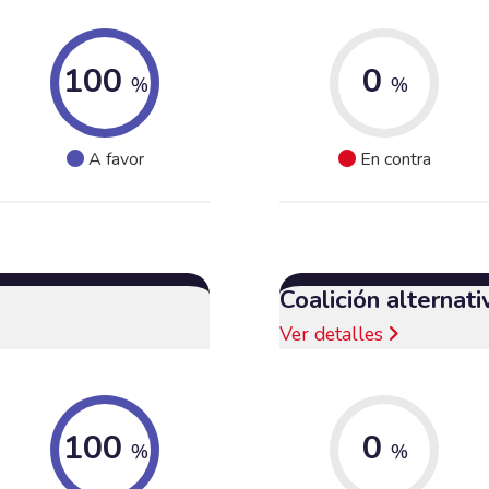
100
0
%
%
A favor
En contra
Coalición alternat
Ver detalles
100
0
%
%