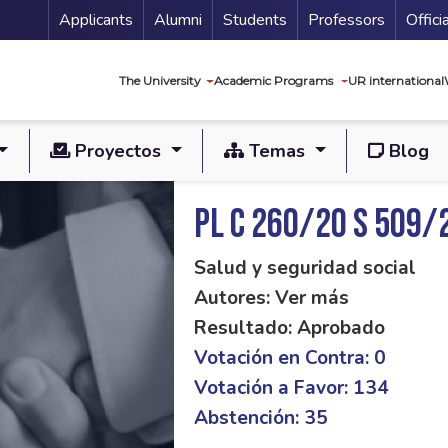
Menu Secundario
Applicants
Alumni
Students
Professors
Offici
Navegación princip
The University
Academic Programs
UR international
Proyectos
Temas
Blog
PL C 260/20 S 509/
Salud y seguridad social
Autores: Ver más
Resultado: Aprobado
Votación en Contra: 0
Votación a Favor: 134
Abstención: 35