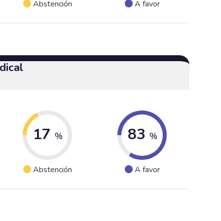
Abstención
A favor
dical
17
83
%
%
Abstención
A favor