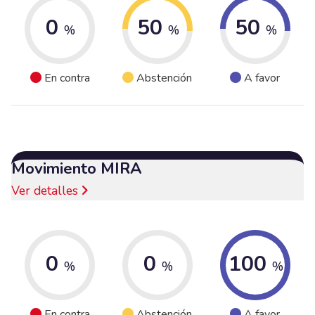
0
50
50
%
%
%
En contra
Abstención
A favor
Movimiento MIRA
Ver detalles
0
0
100
%
%
%
En contra
Abstención
A favor