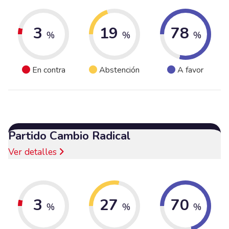
3
19
78
%
%
%
En contra
Abstención
A favor
Partido Cambio Radical
Ver detalles
3
27
70
%
%
%