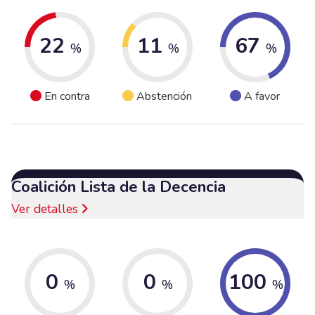
22
11
67
%
%
%
En contra
Abstención
A favor
Coalición Lista de la Decencia
Ver detalles
0
0
100
%
%
%